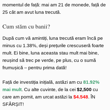
momentul de față: mai am 21 de monede, față de
25 cât am avut luna trecută.
Cum stăm cu banii?
După cum vă amintiți, luna trecută eram încă pe
minus cu 1.38%, deși prețurile crescuseră foarte
mult. Ei bine, luna aceasta stau mult mai bine,
reușind să trec pe verde, pe plus, cu o sumă
frumușică – pentru prima dată!
Față de investiția inițială, astăzi am cu
81.92%
mai mult
. Cu alte cuvinte, de la cei
$2,500
cu
care am pornit, am urcat astăzi la
$4.548
. ÎN
SFÂRȘIT!