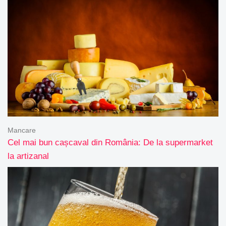
Mancare
Cel mai bun cașcaval din România: De la supermarket
la artizanal