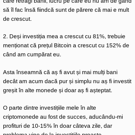
care retragi banii, lucru pe care eu nu am de gând
să îl fac însă fiindcă sunt de părere că mai e mult
de crescut.
2. Deși investiția mea a crescut cu 81%, trebuie
menționat că prețul Bitcoin a crescut cu 152% de
când am cumpărat eu.
Asta înseamnă că aș fi avut și mai mulți bani
decât am acum dacă pur și simplu nu aș fi investit
greșit în alte monede și doar aș fi așteptat.
O parte dintre investițiile mele în alte
criptomonede au fost de succes, aducându-mi
profituri de 10-15% în doar câteva zile, dar
problema vine de la investițiile proaste.