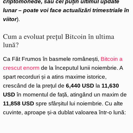
criptomonede, sau cel puțin ultimul update
lunar – poate voi face actualizări trimestriale în
viitor
).
Cum a evoluat prețul Bitcoin în ultima
lună?
Ca Făt Frumos în basmele românești,
Bitcoin a
crescut enorm
de la începutul lunii noiembrie. A
spart recorduri și a atins maxime istorice,
crescând de la prețul de
6,440 USD
la
11,630
USD
în momentul de față, atingând un maxim de
11,858 USD
spre sfârșitul lui noiembrie. Cu alte
cuvinte, aproape și-a dublat valoarea într-o lună: