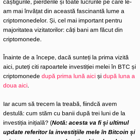
câștigurile, pierderile și toate lucrurile pe care le-
am mai învățat din această fascinantă lume a
criptomonedelor. Și, cel mai important pentru
majoritatea vizitatorilor: câți bani am făcut din
criptomonede.
Înainte de a începe, dacă sunteți la prima vizită
aici, puteți citi rapoartele investiției melei în BTC și
criptomonede
după prima lună aici
și
după luna a
doua aici
.
Iar acum să trecem la treabă, fiindcă avem
destulă: cum stăm cu banii după trei luni de la
investiția inițială? (
Notă: acesta va fi și ultimul
update referitor la investițiile mele în Bitcoin și