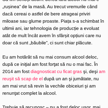
„rușinea” de la masă. Au trecut vremurile când
dacă cereai o astfel de bere atrageai priviri
miloase sau glume proaste. Piața s-a schimbat în
ultimii ani, iar tehnologia de producție a evoluat
atât de mult încât avem în sfârșit opțiuni care nu
doar că sunt „băubile”, ci sunt chiar plăcute.
Eu am hotărât să nu mai consum alcool deloc,
după ce iniţial am fost forţat să nu o mai fac. În
2014 am fost
diagnosticat cu ficat gras
şi, deşi
am
reuşit să scap de el
după un an şi jumătate, nu
am mai vrut să revin la vechile obiceiuri şi am
renunţat complet la alcool.
Trebuie să recunosc – nu a fost deloc ușor, mai