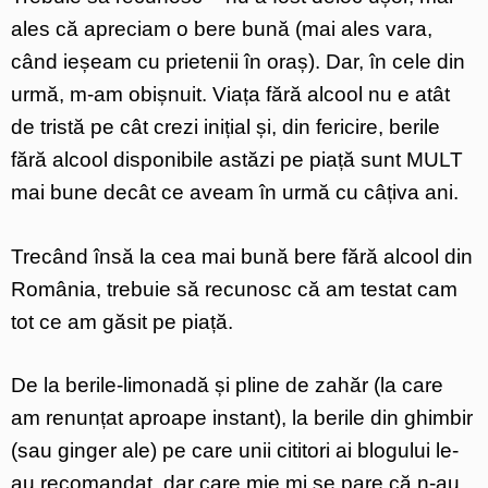
ales că apreciam o bere bună (mai ales vara,
când ieșeam cu prietenii în oraș). Dar, în cele din
urmă, m-am obișnuit. Viața fără alcool nu e atât
de tristă pe cât crezi inițial și, din fericire, berile
fără alcool disponibile astăzi pe piață sunt MULT
mai bune decât ce aveam în urmă cu câțiva ani.
Trecând însă la cea mai bună bere fără alcool din
România, trebuie să recunosc că am testat cam
tot ce am găsit pe piață.
De la berile-limonadă și pline de zahăr (la care
am renunțat aproape instant), la berile din ghimbir
(sau ginger ale) pe care unii cititori ai blogului le-
au recomandat, dar care mie mi se pare că n-au