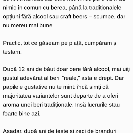
nimic în comun cu berea, până la tradiționalele
opțiuni fără alcool sau craft beers – scumpe, dar
nu mereu mai bune.
Practic, tot ce găseam pe piață, cumpăram și
testam.
După 12 ani de băut doar bere fără alcool, mai uiţi
gustul adevărat al berii “reale,” asta e drept. Dar
papilele gustative nu te mint: încă simți că
majoritatea variantelor sunt departe de a oferi
aroma unei beri tradiționale. Insă lucrurile stau
foarte bine azi.
Așadar, după ani de teste și zeci de branduri