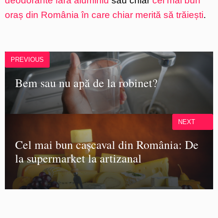
deodorante fără aluminiu
sau chiar
cel mai bun
oraș din România în care chiar merită să trăiești
.
PREVIOUS
Bem sau nu apă de la robinet?
NEXT
Cel mai bun cașcaval din România: De
la supermarket la artizanal