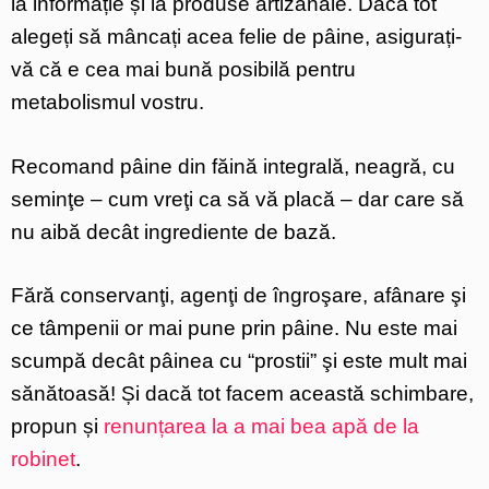
la informație și la produse artizanale. Dacă tot
alegeți să mâncați acea felie de pâine, asigurați-
vă că e cea mai bună posibilă pentru
metabolismul vostru.
Recomand pâine din făină integrală, neagră, cu
seminţe – cum vreţi ca să vă placă – dar care să
nu aibă decât ingrediente de bază.
Fără conservanţi, agenţi de îngroşare, afânare şi
ce tâmpenii or mai pune prin pâine. Nu este mai
scumpă decât pâinea cu “prostii” şi este mult mai
sănătoasă! Și dacă tot facem această schimbare,
propun și
renunțarea la a mai bea apă de la
robinet
.