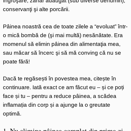
îngroşare, zahăr adăugat (sub diverse denumiri),
conservanţi şi alte porcării.
Pâinea noastră cea de toate zilele a “evoluat” într-
o mică bombă de (şi mai multă) nesănătate. Era
momenul să elimin pâinea din alimentaţia mea,
sau măcar să încerc şi să mă conving că nu se
poate fără!
Dacă te regăsești în povestea mea, citește în
continuare. Iată exact ce am făcut eu – și ce poți
face și tu – pentru a reduce pâinea, a scădea
inflamația din corp și a ajunge la o greutate
optimă.
1. Nu elimina pâinea complet din prima zi