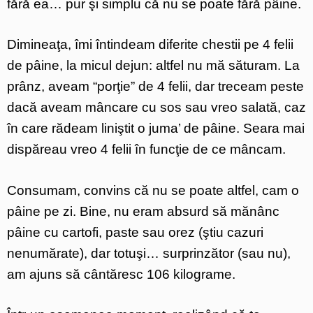
fără ea… pur şi simplu că nu se poate fără pâine.
Dimineaţa, îmi întindeam diferite chestii pe 4 felii
de pâine, la micul dejun: altfel nu mă săturam. La
prânz, aveam “porţie” de 4 felii, dar treceam peste
dacă aveam mâncare cu sos sau vreo salată, caz
în care rădeam liniştit o juma’ de pâine. Seara mai
dispăreau vreo 4 felii în funcţie de ce mâncam.
Consumam, convins că nu se poate altfel, cam o
pâine pe zi. Bine, nu eram absurd să mănânc
pâine cu cartofi, paste sau orez (ştiu cazuri
nenumărate), dar totuşi… surprinzător (sau nu),
am ajuns să cântăresc 106 kilograme.