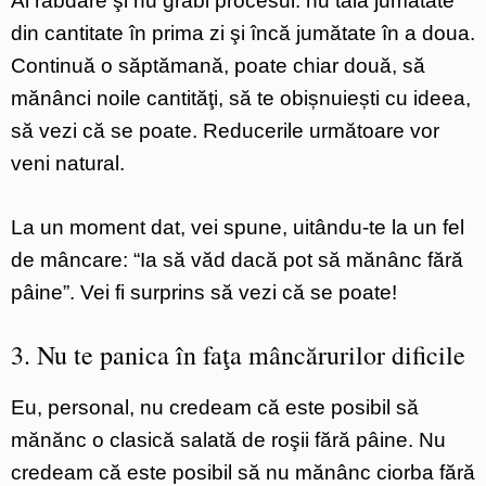
Ai răbdare şi nu grăbi procesul: nu tăia jumătate
din cantitate în prima zi şi încă jumătate în a doua.
Continuă o săptămană, poate chiar două, să
mănânci noile cantităţi, să te obișnuiești cu ideea,
să vezi că se poate. Reducerile următoare vor
veni natural.
La un moment dat, vei spune, uitându-te la un fel
de mâncare: “Ia să văd dacă pot să mănânc fără
pâine”. Vei fi surprins să vezi că se poate!
3. Nu te panica în faţa mâncărurilor dificile
Eu, personal, nu credeam că este posibil să
mănănc o clasică salată de roşii fără pâine. Nu
credeam că este posibil să nu mănânc ciorba fără