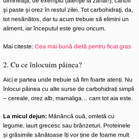
dimineaţa, de exemplu (atenţie la zahăr!), cartofi
şi paste şi orez în restul zilei. Tot carbohidraţi, da,
tot nesănătos, dar tu acum trebuie să elimini un
aliment, iar începutul este greu oricum.
Mai citeste:
Cea mai bună dietă pentru ficat gras
2. Cu ce înlocuim pâinea?
Aici e partea unde trebuie să fim foarte atenți. Nu
înlocui pâinea cu alte surse de carbohidrați simpli
– cereale, orez alb, mamaliga… cam tot aia este.
La micul dejun:
Mănâncă ouă, omletă cu
legume, iaurt grecesc sau brânzeturi. Proteinele
și grăsimile sănătoase îți vor ține de foame mult