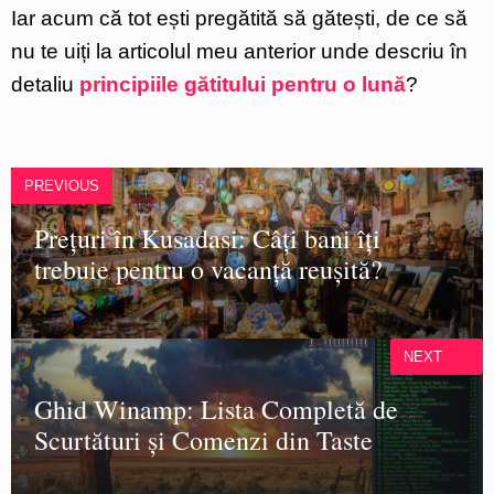
Iar acum că tot ești pregătită să gătești, de ce să
nu te uiți la articolul meu anterior unde descriu în
detaliu
principiile gătitului pentru o lună
?
PREVIOUS
Prețuri în Kusadasi: Câți bani îți
trebuie pentru o vacanță reușită?
NEXT
Ghid Winamp: Lista Completă de
Scurtături și Comenzi din Taste