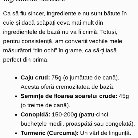
Ca să fiu sincer, ingredientele nu sunt bătute în
cuie și dacă scăpați ceva mai mult din
ingredientele de bază nu va fi crimă. Totuși,
pentru consistență, am convertit vechile mele
măsurători “din ochi” în grame, ca să-ți iasă
perfect din prima.
Caju crud:
75g (o jumătate de cană).
Acesta oferă cremozitatea de bază.
Semințe de floarea soarelui crude:
45g
(o treime de cană).
Conopidă:
150-200g (patru-cinci
buchețele medii, proaspătă sau congelată).
Turmeric (Curcuma):
Un vârf de linguriță.