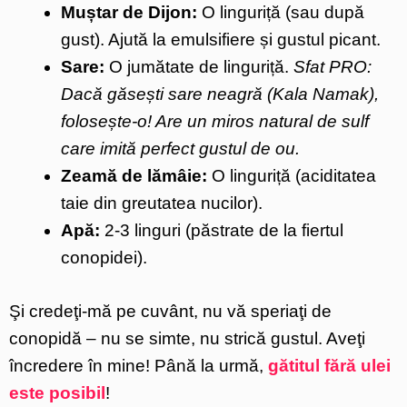
Muștar de Dijon:
O linguriță (sau după
gust). Ajută la emulsifiere și gustul picant.
Sare:
O jumătate de linguriță.
Sfat PRO:
Dacă găsești sare neagră (Kala Namak),
folosește-o! Are un miros natural de sulf
care imită perfect gustul de ou.
Zeamă de lămâie:
O linguriță (aciditatea
taie din greutatea nucilor).
Apă:
2-3 linguri (păstrate de la fiertul
conopidei).
Şi credeţi-mă pe cuvânt, nu vă speriaţi de
conopidă – nu se simte, nu strică gustul. Aveţi
încredere în mine! Până la urmă,
gătitul fără ulei
este posibil
!