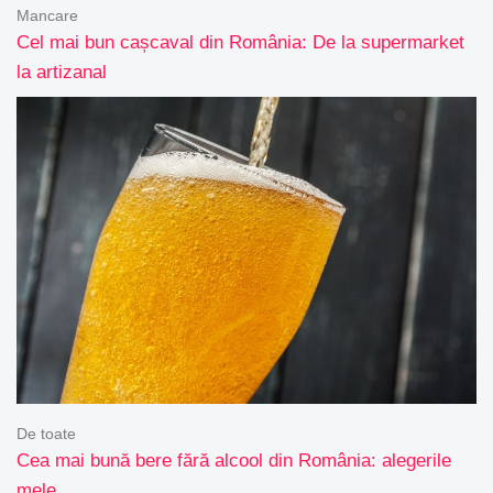
Mancare
Cel mai bun cașcaval din România: De la supermarket
la artizanal
De toate
Cea mai bună bere fără alcool din România: alegerile
mele