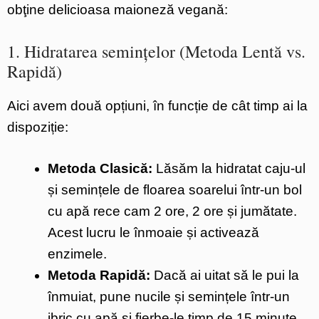
obţine delicioasa maioneză vegană:
1. Hidratarea semințelor (Metoda Lentă vs.
Rapidă)
Aici avem două opțiuni, în funcție de cât timp ai la
dispoziție:
Metoda Clasică:
Lăsăm la hidratat caju-ul
și semințele de floarea soarelui într-un bol
cu apă rece cam 2 ore, 2 ore și jumătate.
Acest lucru le înmoaie și activează
enzimele.
Metoda Rapidă:
Dacă ai uitat să le pui la
înmuiat, pune nucile și semințele într-un
ibric cu apă și fierbe-le timp de 15 minute.