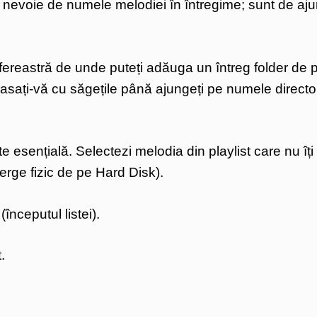
e nevoie de numele melodiei în întregime; sunt de aj
ereastră de unde puteți adăuga un întreg folder de 
lasați-vă cu săgețile până ajungeți pe numele directo
e esențială. Selectezi melodia din playlist care nu îți
erge fizic de pe Hard Disk).
începutul listei).
.