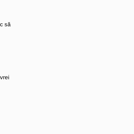
oc să
vrei