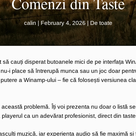
Comenzi din Taste
calin
|
February 4, 2026
|
De toate
at să cauți disperat butoanele mici de pe interfața W
i nu-i place să întrerupă munca sau un joc doar pentr
putere a Winamp-ului – fie că folosești versiunea cl
t această problemă. Îți voi prezenta nu doar o listă s
a playerul ca un adevărat profesionist, direct din taste
 asculți muzică, iar experiența audio să fie maximă și 