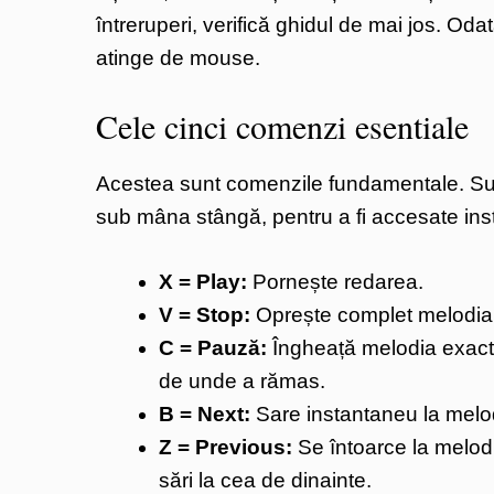
întreruperi, verifică ghidul de mai jos. Od
atinge de mouse.
Cele cinci comenzi esentiale
Acestea sunt comenzile fundamentale. Sunt
sub mâna stângă, pentru a fi accesate insta
X = Play:
Pornește redarea.
V = Stop:
Oprește complet melodia ș
C = Pauză:
Îngheață melodia exact
de unde a rămas.
B = Next:
Sare instantaneu la melod
Z = Previous:
Se întoarce la melodi
sări la cea de dinainte.