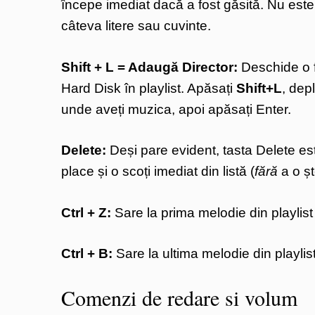
începe imediat dacă a fost găsită. Nu est
câteva litere sau cuvinte.
Shift + L = Adaugă Director:
Deschide o f
Hard Disk în playlist. Apăsați
Shift+L
, dep
unde aveți muzica, apoi apăsați Enter.
Delete:
Deși pare evident, tasta Delete est
place și o scoți imediat din listă (
fără
a o șt
Ctrl + Z:
Sare la prima melodie din playlist (
Ctrl + B:
Sare la ultima melodie din playlist
Comenzi de redare si volum