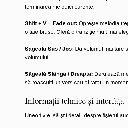
terminarea melodiei curente.
Shift + V = Fade out:
Oprește melodia trep
o taie brusc. Oferă o tranziție mult mai ele
Săgeată Sus / Jos:
Dă volumul mai tare s
volumului.
Săgeată Stânga / Dreapta:
Derulează mel
să reasculți un vers sau ai ratat un momen
Informații tehnice și interfață
Uneori vrei să știi detalii despre fișierul 