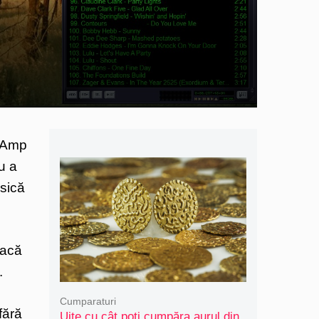
inAmp
u a
asică
eacă
.
Cumparaturi
fără
Uite cu cât poți cumpăra aurul din