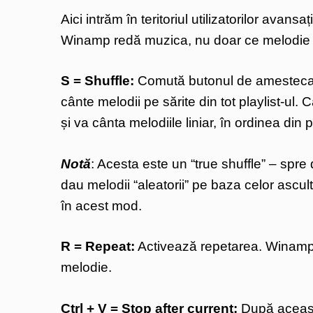
Aici intrăm în teritoriul utilizatorilor avan
Winamp redă muzica, nu doar ce melodie
S = Shuffle:
Comută butonul de amestecar
cânte melodii pe sărite din tot playlist-ul.
și va cânta melodiile liniar, în ordinea din pl
Notă
: Acesta este un “true shuffle” – spre
dau melodii “aleatorii” pe baza celor ascu
în acest mod.
R = Repeat:
Activează repetarea. Winamp v
melodie.
Ctrl + V = Stop after current:
După aceast