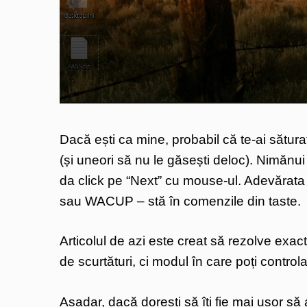
Dacă ești ca mine, probabil că te-ai sătur
(și uneori să nu le găsești deloc). Nimănu
da click pe “Next” cu mouse-ul. Adevărata 
sau WACUP – stă în comenzile din taste.
Articolul de azi este creat să rezolve exac
de scurtături, ci modul în care poți control
Așadar, dacă dorești să îți fie mai ușor să