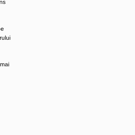
uns
pe
rului
 mai