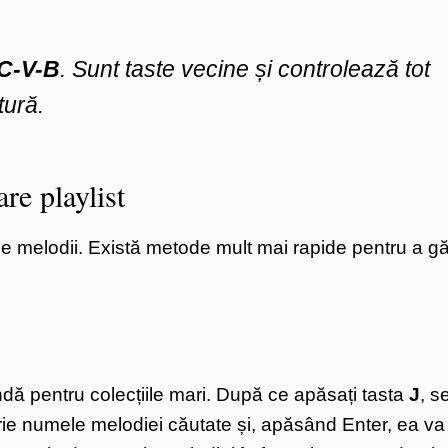
C-V-B
. Sunt taste vecine și controlează tot
tură.
re playlist
de melodii. Există metode mult mai rapide pentru a gă
dă pentru colecțiile mari. După ce apăsați tasta
J
, s
rie numele melodiei căutate și, apăsând Enter, ea va