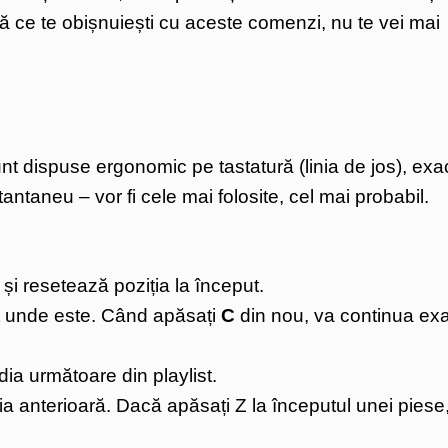
ată ce te obișnuiești cu aceste comenzi, nu te vei mai
 dispuse ergonomic pe tastatură (linia de jos), exa
ntaneu – vor fi cele mai folosite, cel mai probabil.
i resetează poziția la început.
 unde este. Când apăsați
C
din nou, va continua ex
ia următoare din playlist.
a anterioară. Dacă apăsați Z la începutul unei piese