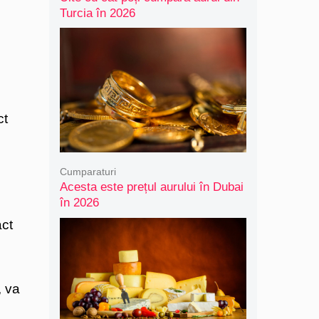
Turcia în 2026
ct
Cumparaturi
Acesta este prețul aurului în Dubai
în 2026
act
, va