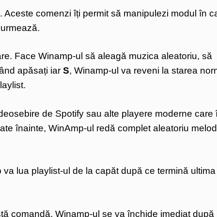
sați. Aceste comenzi îți permit să manipulezi modul în c
 urmează.
e. Face Winamp-ul să aleagă muzica aleatoriu, să
 Când apăsați iar
S
, Winamp-ul va reveni la starea no
aylist.
 deosebire de Spotify sau alte playere moderne care î
ltate înainte, WinAmp-ul redă complet aleatoriu melodi
a lua playlist-ul de la capăt după ce termină ultima
ă comandă, Winamp-ul se va închide imediat după