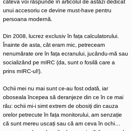
câteva voi răspunde în articolul de astăzi dedicat
unui accesoriu ce devine must-have pentru
persoana modernă.
Din 2008, lucrez exclusiv în fața calculatorului.
Înainte de asta, cât eram mic, petreceam
nenumărate ore în fața ecranului, jucându-mă sau
socializând pe mIRC (da, sunt o fosilă care a
prins mIRC-ul!).
Ochii mei nu mai sunt ce-au fost odată, iar
oboseala începea să deranjeze din ce în ce mai
rău: ochii mi-i simt extrem de obosiți din cauza
orelor petrecute în fața monitorului, am senzație
că sunt mereu uscați sau că am ceva în ochi…