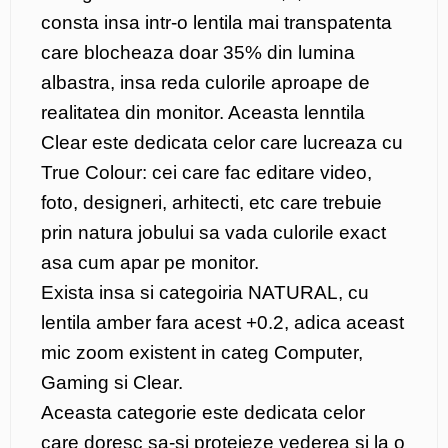
consta insa intr-o lentila mai transpatenta
care blocheaza doar 35% din lumina
albastra, insa reda culorile aproape de
realitatea din monitor. Aceasta lenntila
Clear este dedicata celor care lucreaza cu
True Colour: cei care fac editare video,
foto, designeri, arhitecti, etc care trebuie
prin natura jobului sa vada culorile exact
asa cum apar pe monitor.
Exista insa si categoiria NATURAL, cu
lentila amber fara acest +0.2, adica aceast
mic zoom existent in categ Computer,
Gaming si Clear.
Aceasta categorie este dedicata celor
care doresc sa-si protejeze vederea si la o