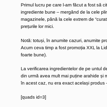
Primul lucru pe care l-am făcut a fost să c
ingrediente bune – mergând de la cele plin
magazinele, până la cele extrem de “curate
prețurile lor mici.
Notă: totuși, în anumite cazuri, anumite pr
Acum ceva timp a fost promoția XXL la Lidl
foarte bune).
La verificarea ingredientelor de pe untul 
din urmă avea mult mai puține arahide și m
în acest caz, nu era exact același produs – 
[quads id=3]