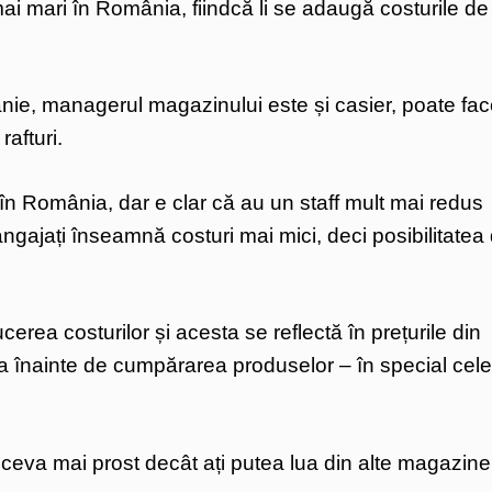
mai mari în România, fiindcă li se adaugă costurile de
anie, managerul magazinului este și casier, poate fac
afturi.
 în România, dar e clar că au un staff mult mai redus
ngajați înseamnă costuri mai mici, deci posibilitatea
cerea costurilor și acesta se reflectă în prețurile din
heta înainte de cumpărarea produselor – în special cele
eva mai prost decât ați putea lua din alte magazine