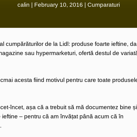
calin
|
February 10, 2016
|
Cumparaturi
al cumpărăturilor de la Lidl: produse foarte ieftine, d
magazine sau hypermarketuri, ofertă destul de variată
cmai acesta fiind motivul pentru care toate produsele
cet-încet, așa că a trebuit să mă documentez bine și
de ieftine – pentru că am învățat până acum că în
…