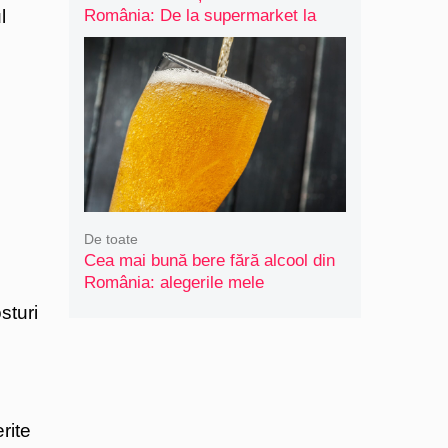
l
România: De la supermarket la
artizanal
i
De toate
Cea mai bună bere fără alcool din
România: alegerile mele
sturi
rite