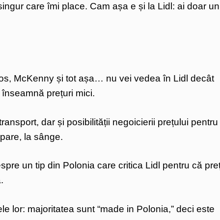
ngur care îmi place. Cam așa e și la Lidl: ai doar un
los, McKenny și tot așa… nu vei vedea în Lidl decât
 înseamnă prețuri mici.
ransport, dar și posibilității negoicierii prețului pentru
 pare, la sânge.
re un tip din Polonia care critica Lidl pentru că preț
.
le lor: majoritatea sunt “made in Polonia,” deci este