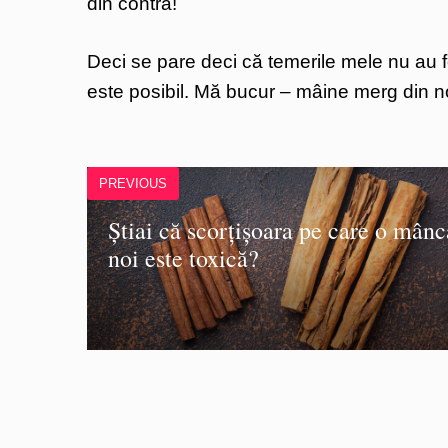
din contră!
Deci se pare deci că temerile mele nu au fost
este posibil. Mă bucur – mâine merg din n
PREVIOUS
Știai că scorțișoara pe care o mân
noi este toxică?