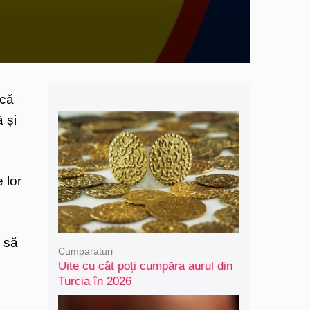
acă
 și
 lor
 să
Cumparaturi
Uite cu cât poți cumpăra aurul din
Turcia în 2026