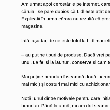
Am urmat apoi cercetările pe internet, care
căruia i se pare dubios că Lidl este atât de i
Explicații în urma cărora nu rezultă că prod
magazine.
Iată, așadar, de ce este totul la Lidl mai ief
– au puține tipuri de produse. Dacă vrei pa
unul. La fel și la iaurturi, conserve și cam 
Mai puține branduri înseamnă două lucruri:
mai mici) și costuri mai mici cu achiziționa
Notă: unul dintre motivele pentru care iniți
branduri. Până la urmă, mi-am dat seama că