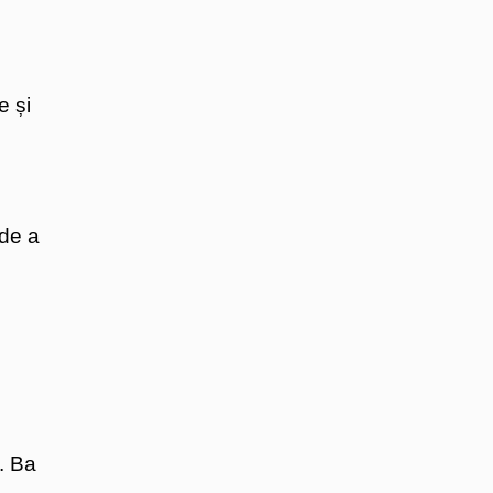
e și
 de a
. Ba