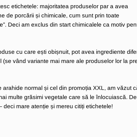
itesc etichetele: majoritatea produselor par a avea
e de porcării și chimicale, cum sunt prin toate
”. Deci am exclus din start chimicalele ca motiv pen
oduse cu care ești obișnuit, pot avea ingrediente difer
 (se vând variante mai mare ale produselor lor la pre
de arahide normal și cel din promoția XXL, am văzut c
ai multe grăsimi vegetale care să le înlocuiască. De
deci mare atenție și mereu citiți etichetele!