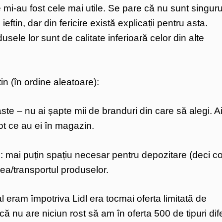
 mi-au fost cele mai utile. Se pare că nu sunt singuru
eftin, dar din fericire există explicații pentru asta.
usele lor sunt de calitate inferioară celor din alte
tin (în ordine aleatoare):
ste – nu ai șapte mii de branduri din care să alegi. A
tot ce au ei în magazin.
 mai puțin spațiu necesar pentru depozitare (deci co
rea/transportul produselor.
al eram împotriva Lidl era tocmai oferta limitată de
 nu are niciun rost să am în oferta 500 de tipuri dife