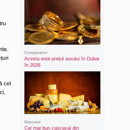
tru
ite.
Cumparaturi
țuri
Acesta este prețul aurului în Dubai
în 2026
ă cel
ci,
Mancare
Cel mai bun cașcaval din