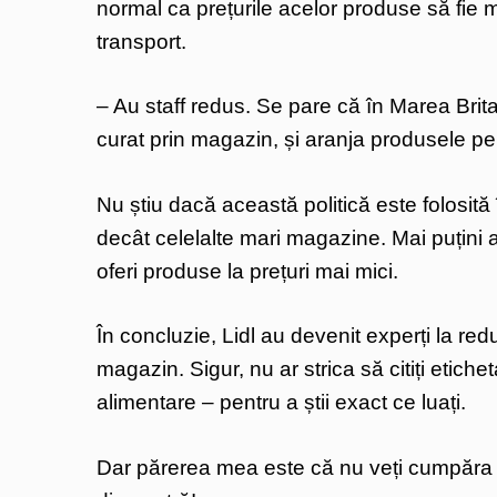
normal ca prețurile acelor produse să fie 
transport.
– Au staff redus. Se pare că în Marea Brit
curat prin magazin, și aranja produsele pe r
Nu știu dacă această politică este folosită
decât celelalte mari magazine. Mai puțini a
oferi produse la prețuri mai mici.
În concluzie, Lidl au devenit experți la redu
magazin. Sigur, nu ar strica să citiți etic
alimentare – pentru a știi exact ce luați.
Dar părerea mea este că nu veți cumpăra c