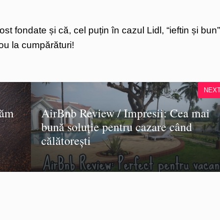
 fondate și că, cel puțin în cazul Lidl, “ieftin și bun”
ou la cumpărături!
NEX
căm
AirBnb Review / Impresii: Cea mai
bună soluție pentru cazare când
călătorești