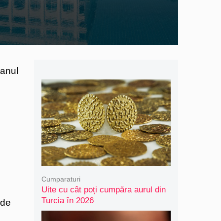
manul
Cumparaturi
Uite cu cât poți cumpăra aurul din
Turcia în 2026
 de