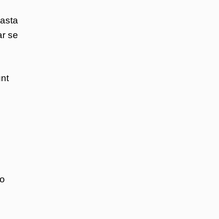
easta
ar se
unt
lo