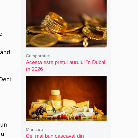
e
cand
Cumparaturi
Acesta este prețul aurului în Dubai
în 2026
 Deci
 un
Mancare
ru
Cel mai bun cașcaval din