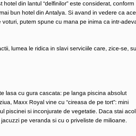
hotel din lantul “delfinilor” este considerat, conform
el mai bun hotel din Antalya. Si avand in vedere ca ac
e voturi, putem spune cu mana pe inima ca intr-adev
ii, lumea le ridica in slavi serviciile care, zice-se, s
te lasa cu gura cascata: pe langa piscina absolut
 ziua, Maxx Royal vine cu “cireasa de pe tort”: mini
ul piscinei si inconjurate de vegetatie. Daca stai aco
au jacuzzi pe veranda si cu o priveliste de milioane.