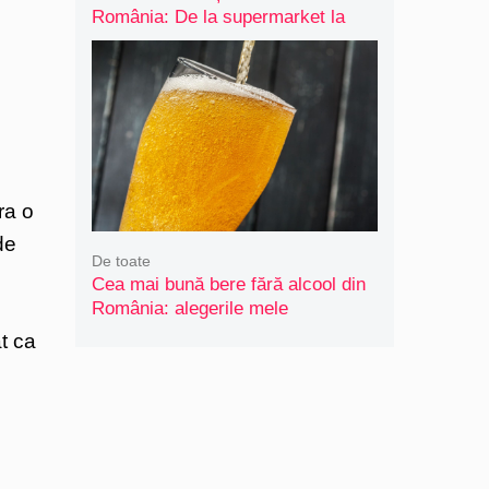
România: De la supermarket la
artizanal
ra o
de
De toate
Cea mai bună bere fără alcool din
România: alegerile mele
t ca