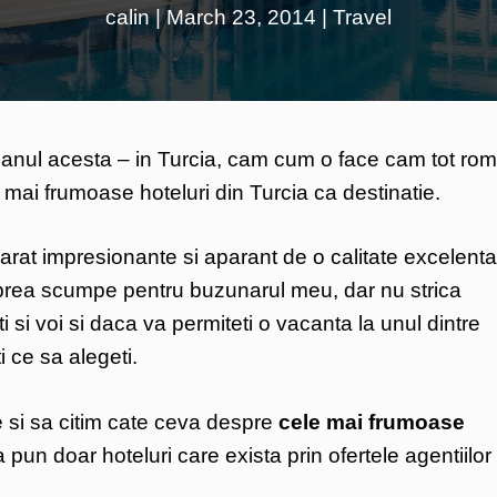
calin
|
March 23, 2014
|
Travel
anul acesta – in Turcia, cam cum o face cam tot ro
e mai frumoase hoteluri din Turcia ca destinatie.
varat impresionante si aparant de o calitate excelenta
t prea scumpe pentru buzunarul meu, dar nu strica
ti si voi si daca va permiteti o vacanta la unul dintre
i ce sa alegeti.
e si sa citim cate ceva despre
cele mai frumoase
pun doar hoteluri care exista prin ofertele agentiilor