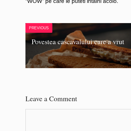
“WOW” pe care le puteti intalni acolo.
PREVIOUS
Povestea cascavalului care a vrut
Leave a Comment
Comment