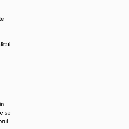
te
itati
in
re se
orul