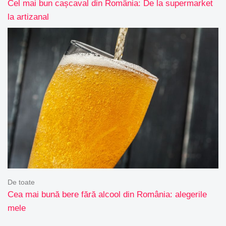
Cel mai bun cașcaval din România: De la supermarket
la artizanal
De toate
Cea mai bună bere fără alcool din România: alegerile
mele