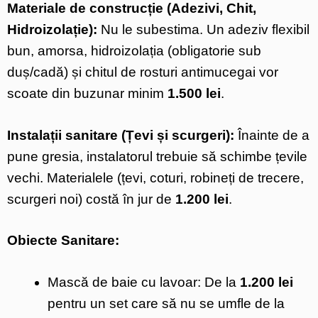
Materiale de construcție (Adezivi, Chit,
Hidroizolație):
Nu le subestima. Un adeziv flexibil
bun, amorsa, hidroizolația (obligatorie sub
duș/cadă) și chitul de rosturi antimucegai vor
scoate din buzunar minim
1.500 lei
.
Instalații sanitare (Țevi și scurgeri):
Înainte de a
pune gresia, instalatorul trebuie să schimbe țevile
vechi. Materialele (țevi, coturi, robineți de trecere,
scurgeri noi) costă în jur de
1.200 lei
.
Obiecte Sanitare:
Mască de baie cu lavoar: De la
1.200 lei
pentru un set care să nu se umfle de la