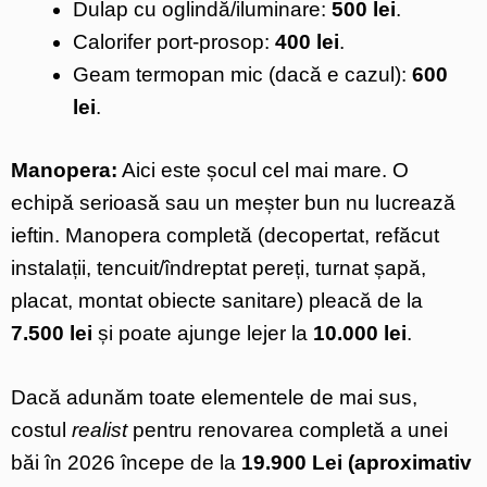
Dulap cu oglindă/iluminare:
500 lei
.
Calorifer port-prosop:
400 lei
.
Geam termopan mic (dacă e cazul):
600
lei
.
Manopera:
Aici este șocul cel mai mare. O
echipă serioasă sau un meșter bun nu lucrează
ieftin. Manopera completă (decopertat, refăcut
instalații, tencuit/îndreptat pereți, turnat șapă,
placat, montat obiecte sanitare) pleacă de la
7.500 lei
și poate ajunge lejer la
10.000 lei
.
Dacă adunăm toate elementele de mai sus,
costul
realist
pentru renovarea completă a unei
băi în 2026 începe de la
19.900 Lei (aproximativ