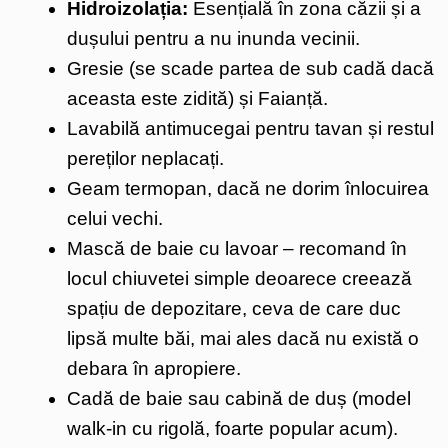
Hidroizolația:
Esențială în zona căzii și a
dușului pentru a nu inunda vecinii.
Gresie (se scade partea de sub cadă dacă
aceasta este zidită) și Faianță.
Lavabilă antimucegai pentru tavan și restul
pereților neplacați.
Geam termopan, dacă ne dorim înlocuirea
celui vechi.
Mască de baie cu lavoar – recomand în
locul chiuvetei simple deoarece creează
spațiu de depozitare, ceva de care duc
lipsă multe băi, mai ales dacă nu există o
debara în apropiere.
Cadă de baie sau cabină de duș (model
walk-in cu rigolă, foarte popular acum).