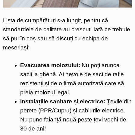
Lista de cumpărături s-a lungit, pentru că
standardele de calitate au crescut. Iată ce trebuie
să pui în coș sau să discuți cu echipa de
meseriași:
Evacuarea molozului:
Nu poți arunca
sacii la ghenă. Ai nevoie de saci de rafie
rezistenți și de o firmă autorizată care să
preia molozul legal.
Instalațiile sanitare și electrice:
Țevile din
perete (PPR/Cupru) și cablurile electrice.
Nu pune faianță nouă peste țevi vechi de
30 de ani!