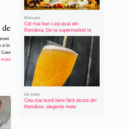
Mancare
Cel mai bun cașcaval din
t de
România: De la supermarket la
artizanal
esari
 zi în
? Care
 more
De toate
Cea mai bună bere fără alcool din
România: alegerile mele