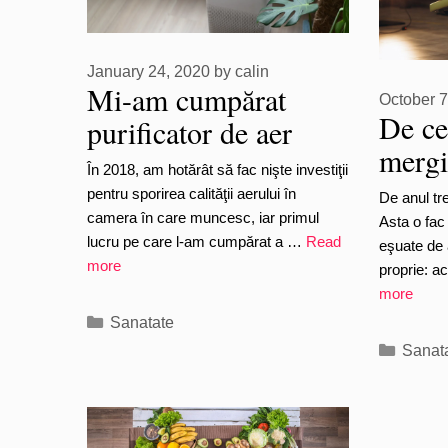
January 24, 2020
by
calin
Mi-am cumpărat
October 7
De ce
purificator de aer
mergi 
Xiaomi (Impresii /
În 2018, am hotărât să fac nişte investiţii
faci e
Review)
pentru sporirea calităţii aerului în
De anul tr
camera în care muncesc, iar primul
Asta o fac
lucru pe care l-am cumpărat a …
Read
eşuate de 
more
proprie: a
more
Categories
Sanatate
Catego
Sanat