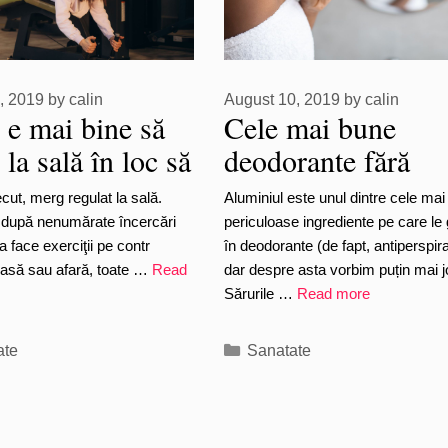
, 2019
by
calin
August 10, 2019
by
calin
 e mai bine să
Cele mai bune
la sală în loc să
deodorante fără
xerciţii acasă
aluminiu (bio)
ecut, merg regulat la sală.
Aluminiul este unul dintre cele mai
 după nenumărate încercări
periculoase ingrediente pe care le
a face exerciţii pe contr
în deodorante (de fapt, antiperspir
casă sau afară, toate …
Read
dar despre asta vorbim puțin mai j
Sărurile …
Read more
ries
Categories
ate
Sanatate