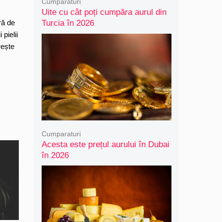
Cumparaturi
Uite cu cât poți cumpăra aurul din
ră de
Turcia în 2026
 pielii
rește
Cumparaturi
Acesta este prețul aurului în Dubai
în 2026