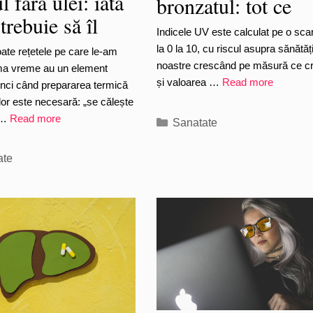
l fără ulei: iată
bronzatul: tot ce
trebuie să îl
trebuie să știi
Indicele UV este calculat pe o sca
ci
la 0 la 10, cu riscul asupra sănătății
ate rețetele pe care le-am
noastre crescând pe măsură ce c
ltima vreme au un element
și valoarea …
Read more
nci când prepararea termică
lor este necesară: „se călește
 …
Read more
Categories
Sanatate
ries
ate