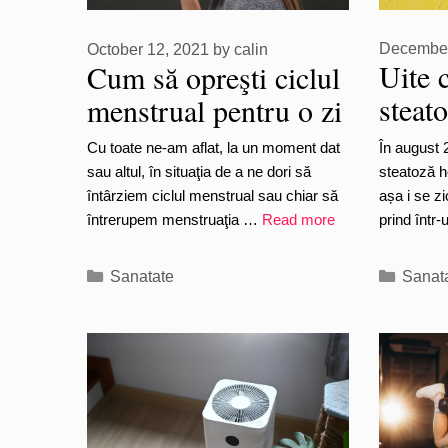
December
October 12, 2021
by
calin
Uite 
Cum să opreşti ciclul
steat
menstrual pentru o zi
(ficat
(sau să-l întârzii) –
În august 
Cu toate ne-am aflat, la un moment dat
Răspuns complet
steatoză h
sau altul, în situaţia de a ne dori să
așa i se zi
întârziem ciclul menstrual sau chiar să
prind într
întrerupem menstruaţia …
Read more
Catego
Categories
Sanat
Sanatate