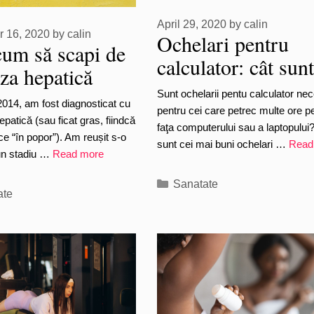
April 29, 2020
by
calin
 16, 2020
by
calin
Ochelari pentru
cum să scapi de
calculator: cât sun
oza hepatică
buni, cât costă, de
 gras)
Sunt ochelarii pentu calculator nec
2014, am fost diagnosticat cu
unde cumpăram
pentru cei care petrec multe ore pe
epatică (sau ficat gras, fiindcă
faţa computerului sau a laptopului
ce “în popor”). Am reușit s-o
sunt cei mai buni ochelari …
Read
-un stadiu …
Read more
Categories
Sanatate
ries
ate