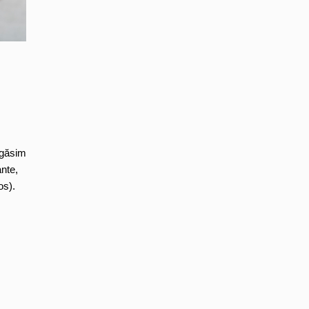
 găsim
ante,
os).