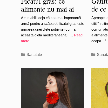
Ficatul gras: ce
Gătitu
alimente nu mai ai
de ce 
voie să mănânci?
încer
Am stabilit deja că cea mai importantă
Aproape to
armă pentru a scăpa de ficatul gras este
citit în u
urmarea unei diete potrivite (cum ar fi
comun atu
această dietă mediteraneană). …
Read
a alimente
more
ceapa…”
Categories
Catego
Sanatate
Sanat