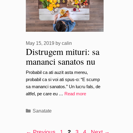
May 15, 2019
by
calin
Distrugem mituri: sa
mananci sanatos nu
este “prea scump”
Probabil ca ati auzit asta mereu,
probabil ca si voi ati spus-o: “E scump
sa mananci sanatos.” Un lucru fals, de
altfel, pe care eu …
Read more
Categories
Sanatate
Page
Page
Page
Page
←
Previous
1
2
3
4
Next
→